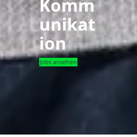
Komm
unikat
ion
Jobs ansehen